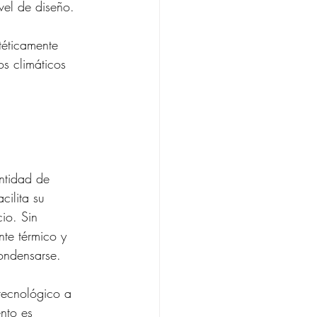
ivel de diseño.
téticamente 
s climáticos 
ntidad de 
cilita su 
io. Sin 
te térmico y 
ondensarse. 
 tecnológico a 
nto es 