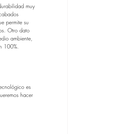
durabilidad muy 
acabados 
ue permite su 
s. Otro dato 
edio ambiente, 
un 100%.
tecnológico es 
queremos hacer 