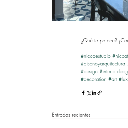
¿Qué te parece? ¡Con
#niccaestudio
#niccat
#diseñoyarquitectura
#design
#interiordesi
#decoration
#art
#lux
Entradas recientes