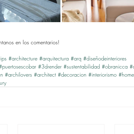
tanos en los comentarios!
ips
#architecture
#arquitectura
#arq
#diseñodeinteriores
#puertosescobar
#3drender
#sustentabilidad
#obranicca
#
gn
#archilovers
#architect
#decoracion
#interiorismo
#home
ury