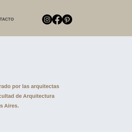
TACTO
ado por las arquitectas
acultad de Arquitectura
s Aires.