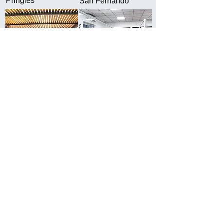
Pringles
San Fernando
Rosales
Pichincha