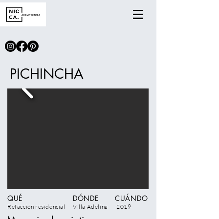
PICHINCHA
QUÉ
DÓNDE
CUÁNDO
Refacción residencial
Villa Adelina
2019