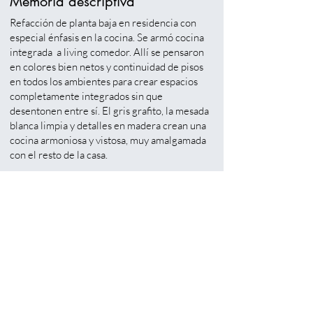
Memoria descriptiva
Refacción de planta baja en residencia con
especial énfasis en la cocina. Se armó cocina
integrada a living comedor. Allí se pensaron
en colores bien netos y continuidad de pisos
en todos los ambientes para crear espacios
completamente integrados sin que
desentonen entre sí. El gris grafito, la mesada
blanca limpia y detalles en madera crean una
cocina armoniosa y vistosa, muy amalgamada
con el resto de la casa.
CONTACTO
Tel:
54 115102 6010
54 114916 2939