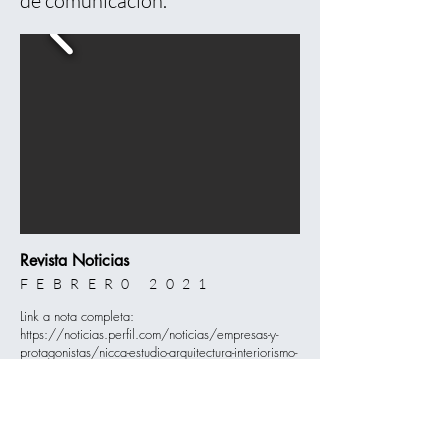
de comunicación.
Revista Noticias
FEBRER0 2021
Link a nota completa:
https://noticias.perfil.com/noticias/empresas-y-
protagonistas/nicca-estudio-arquitectura-interiorismo-
y-calidad.phtml
CONTACTO