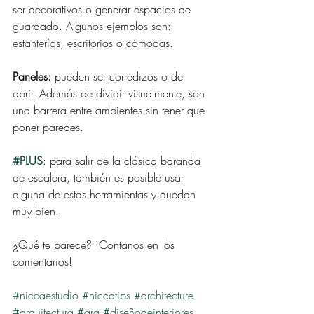
ser decorativos o generar espacios de 
guardado. Algunos ejemplos son: 
estanterías, escritorios o cómodas. 
Paneles:
 pueden ser corredizos o de 
abrir. Además de dividir visualmente, son 
una barrera entre ambientes sin tener que 
poner paredes. 
#PLUS
: para salir de la clásica baranda 
de escalera, también es posible usar 
alguna de estas herramientas y quedan 
muy bien. 
¿Qué te parece? ¡Contanos en los 
comentarios!
#niccaestudio
#niccatips
#architecture
#arquitectura
#arq
#diseñodeinteriores