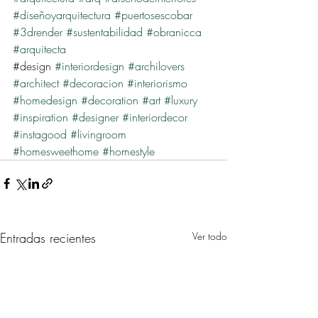
#diseñoyarquitectura
#puertosescobar
#3drender
#sustentabilidad
#obranicca
#arquitecta
​#design 
#interiordesign
#archilovers
#architect
#decoracion
#interiorismo
#homedesign
#decoration
#art
#luxury
#inspiration
#designer
#interiordecor
#instagood
#livingroom
#homesweethome
#homestyle
Entradas recientes
Ver todo