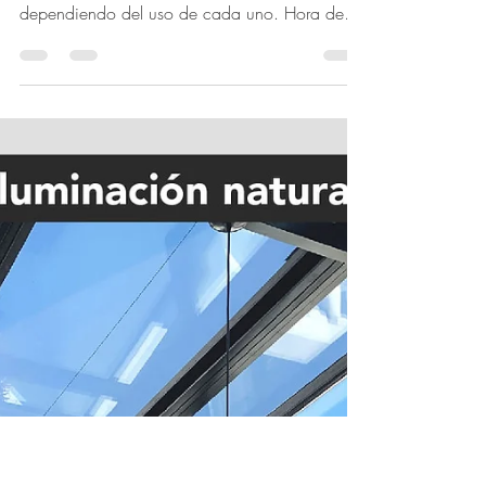
de tu casa y no sabes
cómo? Te dejamos algunas
sugerencias
Hoy hablemos de: ALTURAS Variedad de
alturas: generar espacios con alturas diferentes
dependiendo del uso de cada uno. Hora de
ponernos...